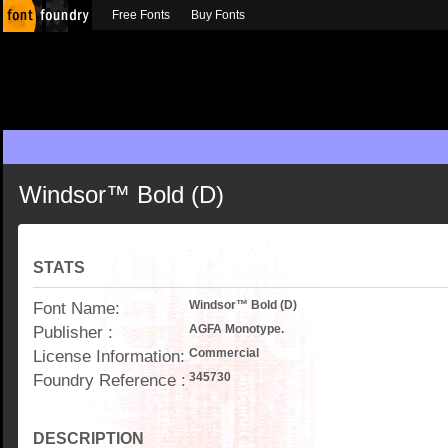
Free Fonts
Buy Fonts
Windsor™ Bold (D)
STATS
Font Name:
Windsor™ Bold (D)
Publisher :
AGFA Monotype.
License Information:
Commercial
Foundry Reference :
345730
DESCRIPTION