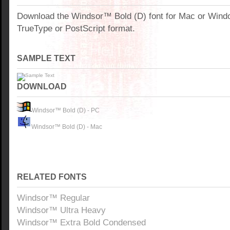
Download the Windsor™ Bold (D) font for Mac or Wind
TrueType or PostScript format.
SAMPLE TEXT
DOWNLOAD
Windsor™ Bold (D) - PC
Windsor™ Bold (D) - Mac
RELATED FONTS
Windsor™ Regular
Windsor™ Ultra Heavy
Windsor™ Extra Bold Condensed