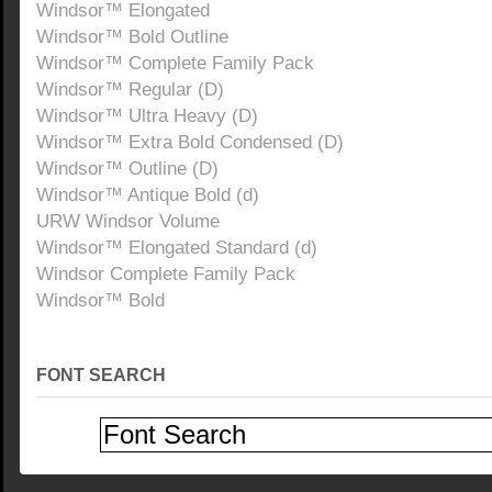
Windsor™ Elongated
Windsor™ Bold Outline
Windsor™ Complete Family Pack
Windsor™ Regular (D)
Windsor™ Ultra Heavy (D)
Windsor™ Extra Bold Condensed (D)
Windsor™ Outline (D)
Windsor™ Antique Bold (d)
URW Windsor Volume
Windsor™ Elongated Standard (d)
Windsor Complete Family Pack
Windsor™ Bold
FONT SEARCH