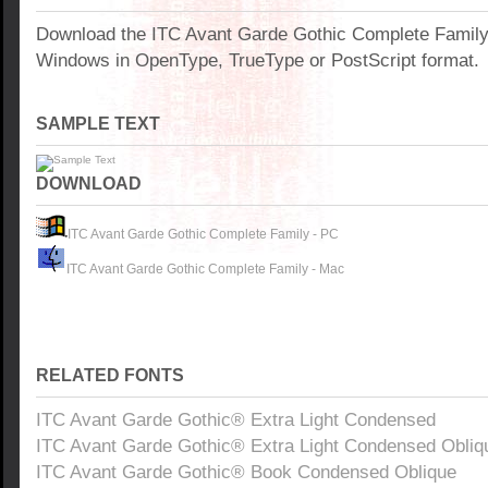
Download the ITC Avant Garde Gothic Complete Family 
Windows in OpenType, TrueType or PostScript format.
SAMPLE TEXT
DOWNLOAD
ITC Avant Garde Gothic Complete Family - PC
ITC Avant Garde Gothic Complete Family - Mac
RELATED FONTS
ITC Avant Garde Gothic® Extra Light Condensed
ITC Avant Garde Gothic® Extra Light Condensed Obliq
ITC Avant Garde Gothic® Book Condensed Oblique